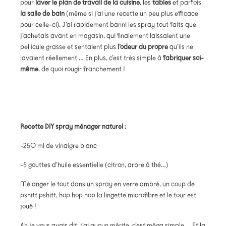
pour
laver le plan de travail de la cuisine
, les
tables
et parfois
la salle de bain
(même si j’ai une recette un peu plus efficace
pour celle-ci). J’ai rapidement banni les spray tout faits que
j’achetais avant en magasin, qui finalement laissaient une
pellicule grasse et sentaient plus
l’odeur du propre
qu’ils ne
lavaient réellement … En plus, c’est très simple à
fabriquer soi-
même
, de quoi rougir franchement !
Recette DIY spray ménager naturel :
-250 ml de vinaigre blanc
-5 gouttes d’huile essentielle (citron, arbre à thé…)
Mélanger le tout dans un spray en verre ambré, un coup de
pshitt pshitt, hop hop hop la lingette microfibre et le tour est
joué !
Ah je vous avais dit, j’ai aucun mérite, c’est méga simple … Et la