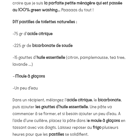
croire que je suis
la parfaite petite ménagère qui est passée
au 100% green washing…
Paaaaas du tout !
DIY pastilles de toilettes naturelles :
-75 gr d’
acide citrique
-225 gr de
bicarbonate de soude
-15 gouttes d’
huile essentielle
(citron, pamplemousse, tea tree,
lavande …)
–
Moule à glaçons
-Un peu d’eau
Dans un récipient, mélangez l’
acide citrique
, le
bicarbonate
,
puis ajouter
les gouttes d’huile essentielle
. Une pâte va
commencer à se former, et si besoin ajouter un peu d’eau. A
l’aide d’une cuillère, placez la pâte dans l
e moule à glaçons
en
tassant avec vos doigts. Laissez reposer au
frigo
plusieurs
heures pour que les
pastilles
se solidifient.