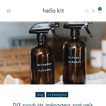
hello kit
0
diy
lifestyle
,
DIY produits ménagers naturels