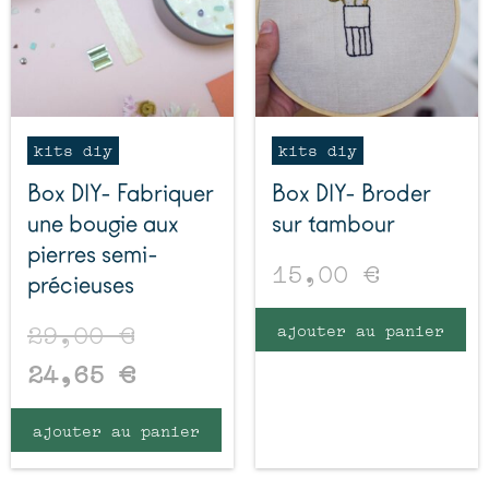
kits diy
kits diy
Box DIY- Fabriquer
Box DIY- Broder
une bougie aux
sur tambour
pierres semi-
15,00
€
précieuses
29,00
€
ajouter au panier
24,65
€
ajouter au panier