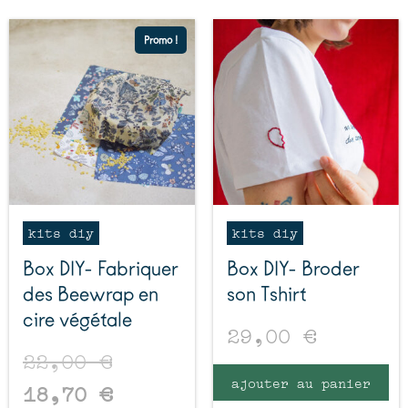
Promo !
kits diy
kits diy
Box DIY- Fabriquer
Box DIY- Broder
des Beewrap en
son Tshirt
cire végétale
29,00
€
22,00
€
ajouter au panier
18,70
€