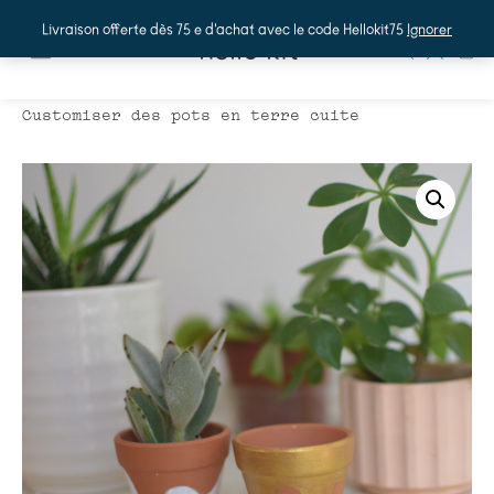
Livraison offerte dès 75 e d'achat avec le code Hellokit75
Ignorer
hello kit
0
Accueil
/
Shop
/
kits DIY
/ Box DIY-
Customiser des pots en terre cuite