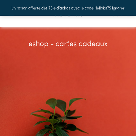
Livraison offerte dès 75 e d'achat avec le code Hellokit75
Ignorer
hello kit
0
eshop - cartes cadeaux