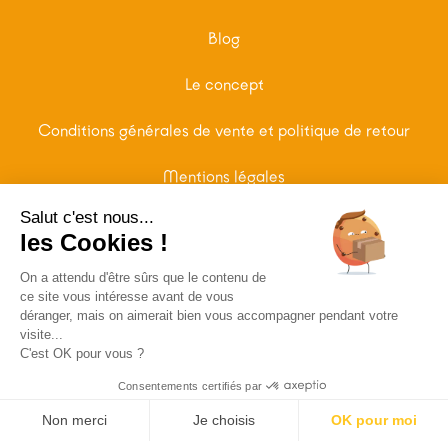
Blog
Le concept
Conditions générales de vente et politique de retour
Mentions légales
Salut c'est nous...
NOUS CONTACTER
les Cookies !
On a attendu d'être sûrs que le contenu de
FAQ
ce site vous intéresse avant de vous
déranger, mais on aimerait bien vous accompagner pendant votre
visite...
Nous contacter
C'est OK pour vous ?
bonjour@hello-kit.fr
Consentements certifiés par
Non merci
Je choisis
OK pour moi
Dossier de presse