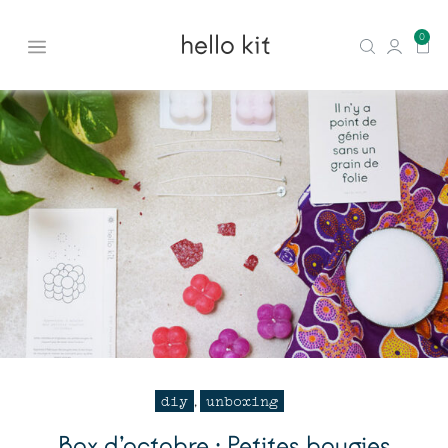
hello kit
0
diy
unboxing
,
Box d’octobre : Petites bougies