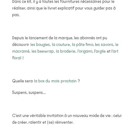
Dans ce kit, il y a toutes les fournitures nécessaires pour le
réaliser, ainsi que le livret explicatif pour vous guider pas à
pas.
Depuis le lancement de la marque, les abonnés ont pu
découvrir
les bougies
,
la couture
,
la pâte fimo
, l
es savons
,
le
macramé
,
les beewrap
,
la broderie,
l’origami
, l’
argile
et l
‘art
floral
!
Quelle sera
la box du
mois
prochain
?
Suspens, suspens…
C’est une véritable invitation à un nouveau mode de vie : celui
de créer, ralentir et (se) réinventer.