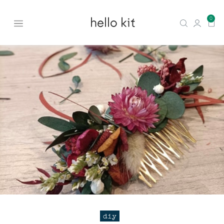
hello kit
0
diy